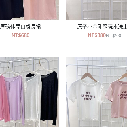
舊破損拼接蕾絲牛仔褲
寬領開釦薄長袖上
NT$780
NT$450
NT$580