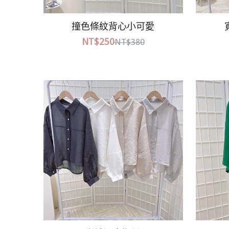
夏日多巴胺真兩件式襯衫
NT$380
NT$580