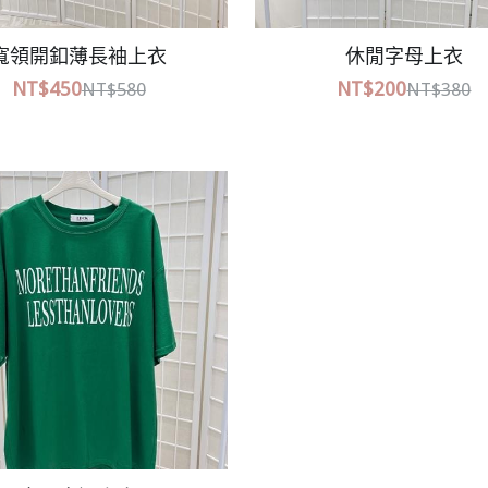
法式浪漫牛仔寬褲
撞色條紋背心小可
NT$780
NT$250
NT$380