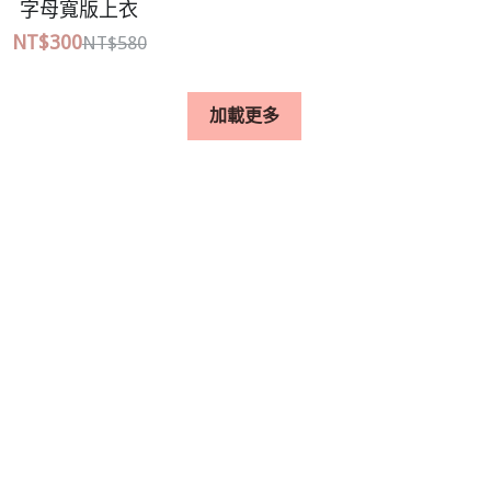
格子綁帶背心娃娃上衣
休閒工裝背帶洋
NT$300
NT$780
NT$480
加載更多