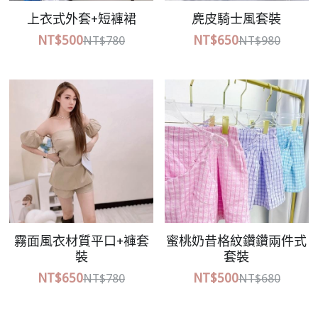
上衣式外套+短褲裙
麂皮騎士風套裝
NT$500
NT$650
NT$780
NT$980
霧面風衣材質平口+褲套
蜜桃奶昔格紋鑽鑽兩件式
裝
套裝
NT$650
NT$500
NT$780
NT$680