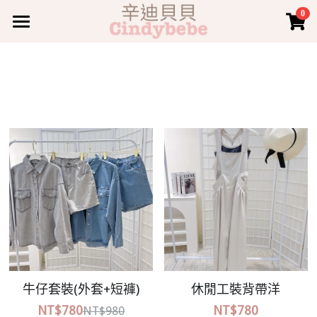
0
×
商品分類
TOP 上身
所有商品分類
BOTTOMS 下身
TOP 上身
DRESS 洋裝
BOTTOMS 下身
JUMPSUIT 套裝
COAT 外套
COAT 外套
JUMPSUIT 套裝
ACC 配件
DRESS 洋裝
登錄
/
註冊
ACC 配件
搜索
牛仔套裝(外套+短褲)
休閒工裝背帶洋
NT$780
NT$780
NT$980