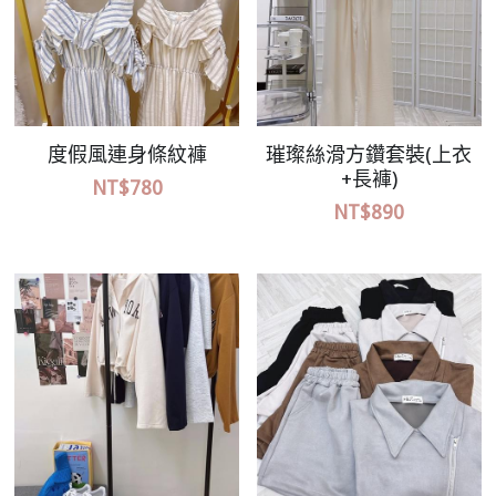
度假風連身條紋褲
璀璨絲滑方鑽套裝(上衣
+長褲)
NT$780
NT$890