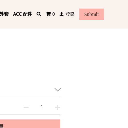
Submit
 外套
ACC 配件
0
登錄
車